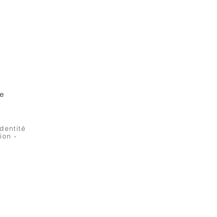
e
dentité
ion -